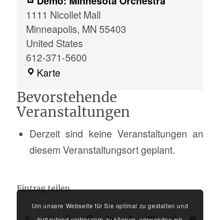
Demo: Minnesota Orchestra
1111 Nicollet Mall
Minneapolis
,
MN
55403
United States
612-371-5600
Demo:
Karte
Minnesota
Bevorstehende
Orchestra
Veranstaltungen
Derzeit sind keine Veranstaltungen an
diesem Veranstaltungsort geplant.
Eintrag teilen
Um unsere Webseite für Sie optimal zu gestalten und
fortlaufend verbessern zu können, verwenden wir