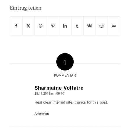
Eintrag teilen
1
KOMMENTAR
Sharmaine Voltaire
28.11.2019 um 06:10
sagte:
Real clear internet site, thanks for this post.
Antworten