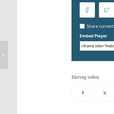
054 Predigt Ha-Jo Scheithauer vom
4.1.20
Eintrag teilen