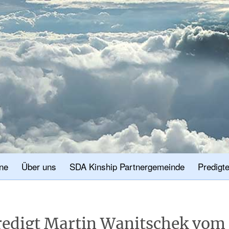
ne
Über uns
SDA Kinship Partnergemeinde
Predigt
redigt Martin Wanitschek vom 1