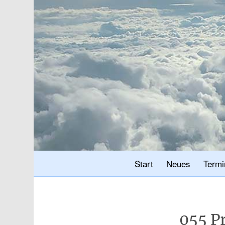
Start
Neues
Termi
055 P