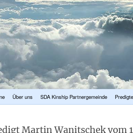
ne
Über uns
SDA Kinship Partnergemeinde
Predigt
edigt Martin Wanitschek vom 1