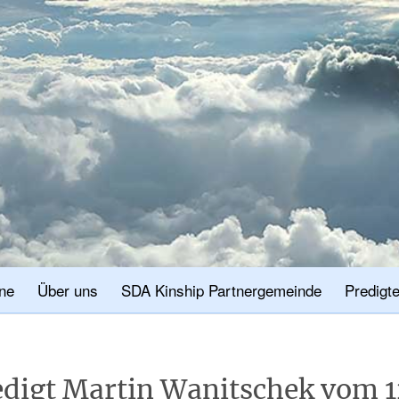
ne
Über uns
SDA Kinship Partnergemeinde
Predigt
edigt Martin Wanitschek vom 1