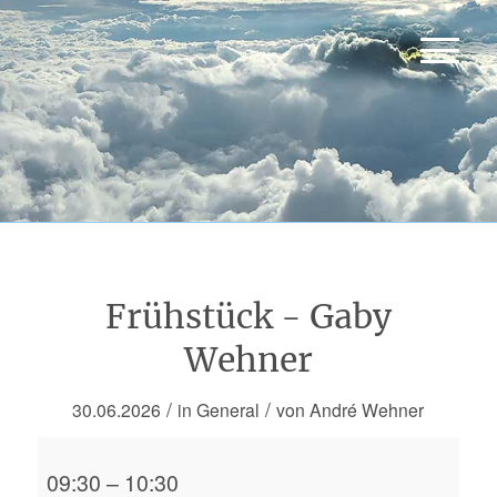
Frühstück - Gaby
Wehner
/
/
30.06.2026
in
General
von
André Wehner
Frühstück
09:30
–
10:30
-