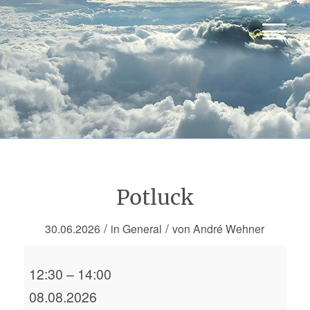
Potluck
/
/
30.06.2026
in
General
von
André Wehner
Potluck
12:30
–
14:00
08.08.2026